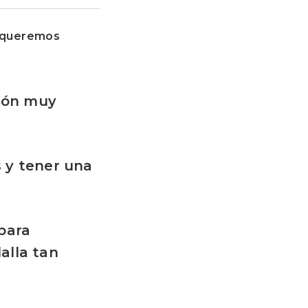
s queremos
ción muy
s y tener una
 para
alla tan