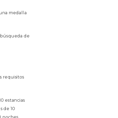
 una medalla
e búsqueda de
 requisitos
0 estancias
s de 10
0 noches.