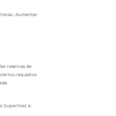
 Iniciar, Aumentar
ibe reservas de
iertos requisitos
mide
mo Superhost si