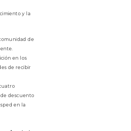
imiento y la
la comunidad de
iente.
ción en los
s de recibir
cuatro
o de descuento
ésped en la