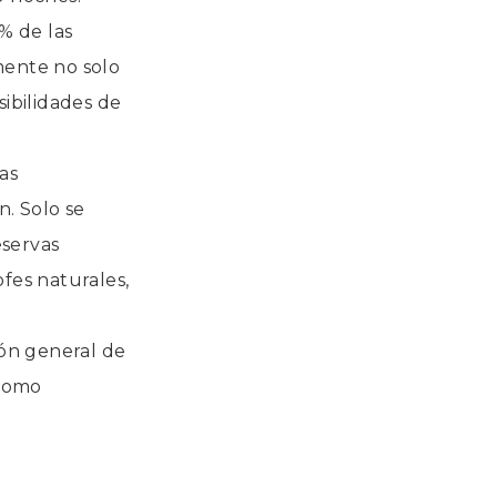
% de las
mente no solo
ibilidades de
as
n. Solo se
eservas
fes naturales,
ón general de
 como