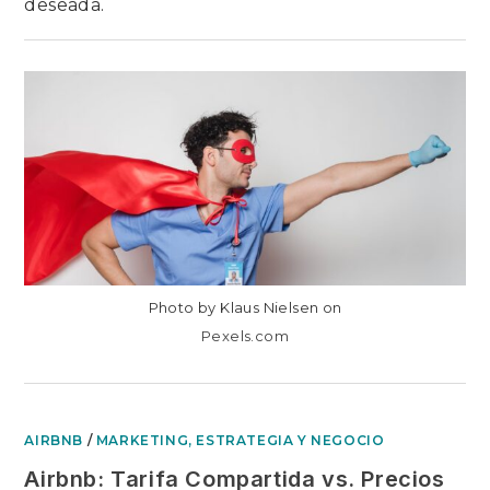
deseada.
EN
COMENTARIOS DESACTIVADOS
CÓMO
SER
SUPERHOST
EN
AIRBNB?
REQUISITOS,
PASOS,
CONSEJOS
Y
BENEFICIOS!
Photo by Klaus Nielsen on
Pexels.com
AIRBNB
/
MARKETING, ESTRATEGIA Y NEGOCIO
Airbnb: Tarifa Compartida vs. Precios