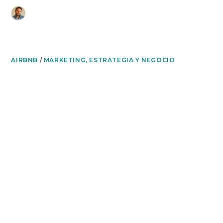
Ir
ganar dinero con airbnb
al
contenido
AIRBNB
/
MARKETING, ESTRATEGIA Y NEGOCIO