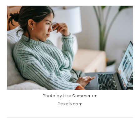
EN
COMENTARIOS DESACTIVADOS
¿CÓMO
GANAR
DINERO
CON
AIRBNB?
Photo by Liza Summer on
Pexels.com