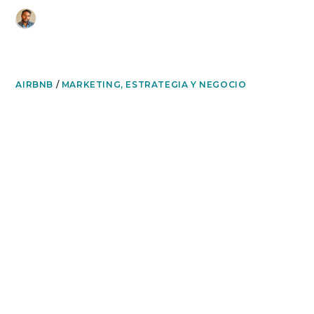
Ir
airbnb seo
al
contenido
AIRBNB
/
MARKETING, ESTRATEGIA Y NEGOCIO