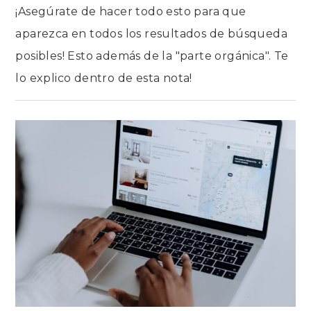
¡Asegúrate de hacer todo esto para que
aparezca en todos los resultados de búsqueda
posibles! Esto además de la "parte orgánica". Te
lo explico dentro de esta nota!
EN
COMENTARIOS DESACTIVADOS
CÓMO
ASEGURAR
QUE
TU
AIRBNB
SEA
VISIBLE
EN LOS
RESULTADOS
DE
BÚSQUEDA