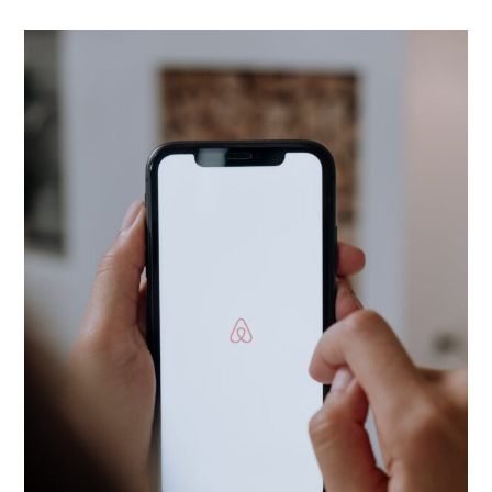
EN
COMENTARIOS DESACTIVADOS
CÓMO
FUNCIONA
EL
ALGORITMO
DE
AIRBNB:
NOVEDADES
2022-
2023