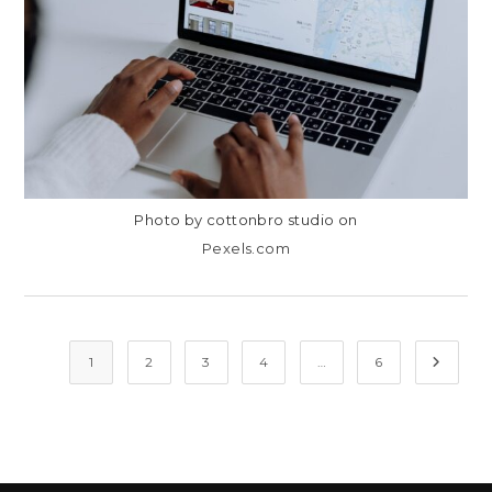
EN LOS
RESULTADOS
DE
BÚSQUEDA
Photo by cottonbro studio on
Pexels.com
1
2
3
4
…
6
Ir a la