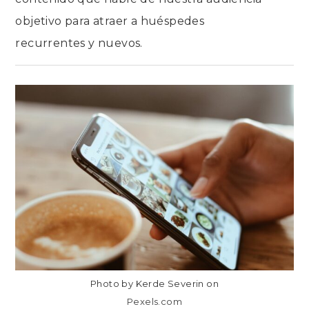
objetivo para atraer a huéspedes
recurrentes y nuevos.
EN
COMENTARIOS DESACTIVADOS
CONSEJOS
DE
REDES SOCIALES
PARA
AIRBNB
Y
ALQUILERES
TURÍSTICOS
Photo by Kerde Severin on
Pexels.com