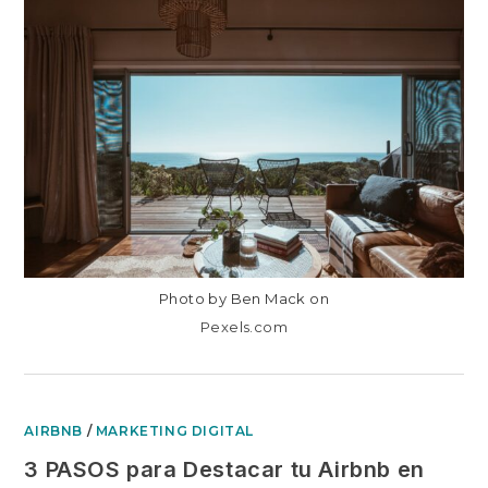
ALTERNATIVAS
A
AIRBNB
EN
ARGENTINA
Y
COLOMBIA
Photo by Ben Mack on
Pexels.com
AIRBNB
/
MARKETING DIGITAL
3 PASOS para Destacar tu Airbnb en