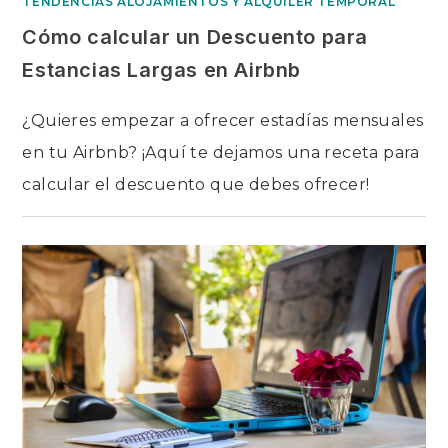
TENDENCIAS ALOJAMIENTOS Y ALQUILER TEMPORAL
Cómo calcular un Descuento para
Estancias Largas en Airbnb
¿Quieres empezar a ofrecer estadías mensuales
en tu Airbnb? ¡Aquí te dejamos una receta para
calcular el descuento que debes ofrecer!
EN
COMENTARIOS DESACTIVADOS
CÓMO
CALCULAR
UN
DESCUENTO
PARA
ESTANCIAS
LARGAS EN AIRBNB