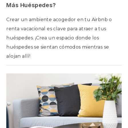
Más Huéspedes?
Crear un ambiente acogedor en tu Airbnb o
renta vacacional es clave para atraer a tus
huéspedes. ¡Crea un espacio donde los
huéspedes se sientan cómodos mientras se
alojan allí!
EN
COMENTARIOS DESACTIVADOS
¿CÓMO
AMUEBLAR
UN
AIRBNB
PARA
ATRAER
MÁS
HUÉSPEDES?