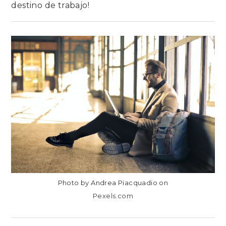
destino de trabajo!
EN
COMENTARIOS DESACTIVADOS
COLOCAR
UN
AIRBNB:
¿SOLO
TURISMO
O
NEGOCIOS?
Photo by Andrea Piacquadio on
Pexels.com