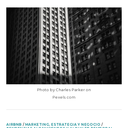
EN
COMENTARIOS DESACTIVADOS
DESTACA
COMO
ADMINISTRADOR
DE
AIRBNB
O
GESTOR
DE
ALQUILERES TEMPORALE
Photo by Charles Parker on
Pexels.com
AIRBNB
/
MARKETING, ESTRATEGIA Y NEGOCIO
/