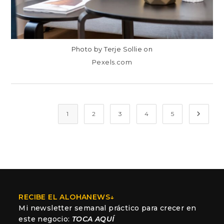
Photo by Terje Sollie on
Pexels.com
1
2
3
4
5
Ir a la
RECIBE EL ALOHANEWS↓
Mi newsletter semanal práctico para crecer en
este negocio:
TOCA AQUÍ