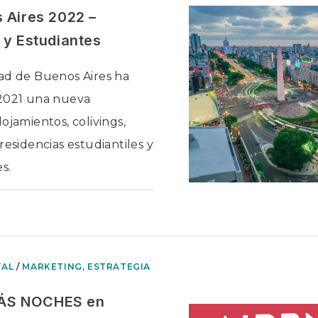
SIN
MIEDO
 Aires 2022 –
 y Estudiantes
ad de Buenos Aires ha
 2021 una nueva
ojamientos, colivings,
residencias estudiantiles y
s.
EN
ADOS
TURISMO
EN
BUENOS
AIRES
2022
–
TAL
/
MARKETING, ESTRATEGIA
NÓMADAS
DIGITALES
Y
ESTUDIANTES
ÁS NOCHES en