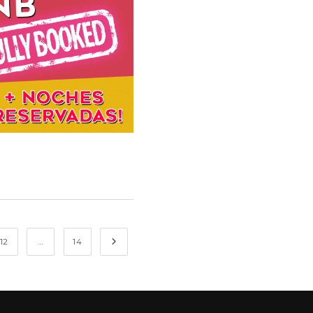
12
…
14
Ir a la página siguiente