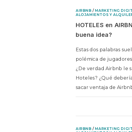
AIRBNB
/
MARKETING DIGI
ALOJAMIENTOS Y ALQUIL
HOTELES en AIRBNB
buena idea?
Estas dos palabras su
polémica de jugadores 
¿De verdad Airbnb le 
Hoteles? ¿Qué debería
sacar ventaja de Airbn
COMENTARIOS DESACTIV
AIRBNB
/
MARKETING DIGI