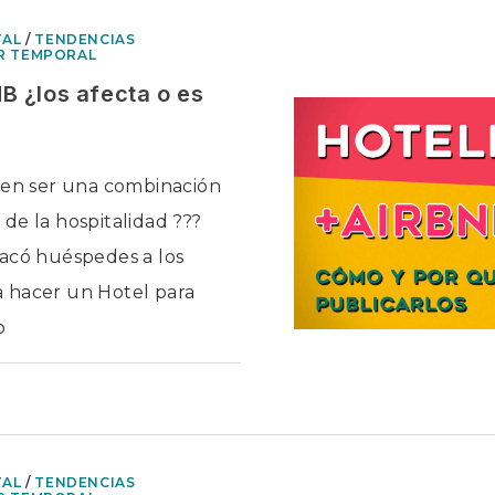
MARKETING
DIGITAL
PARA
TAL
/
TENDENCIAS
ALOJAMIENTOS
ER TEMPORAL
TURISTICOS
Y
AIRBNB
 ¿los afecta o es
elen ser una combinación
de la hospitalidad ???
sacó huéspedes a los
 hacer un Hotel para
b
EN
ADOS
HOTELES
EN
AIRBNB
¿LOS
AFECTA
O
TAL
/
TENDENCIAS
ES