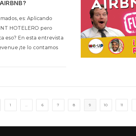
 AIRBNB?
imados, es: Aplicando
NT HOTELERO pero
ca eso? En esta entrevista
venue ¡te lo contamos
EN
ADOS
¿CÓMO
OCUPAR
MÁS
NOCHES
EN
ALOJAMIENTOS
Y
AIRBNB?
a la página anterior
1
…
6
7
8
9
10
11