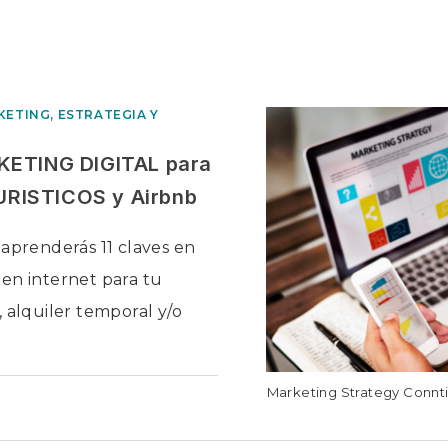
ETING, ESTRATEGIA Y
KETING DIGITAL para
RISTICOS y Airbnb
 aprenderás 11 claves en
en internet para tu
 alquiler temporal y/o
Marketing Strategy Connt
EN
ADOS
11
CLAVES
DE