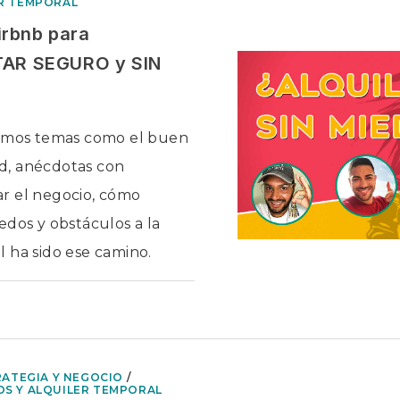
ER TEMPORAL
BUENA
IDEA?
rbnb para
NTAR SEGURO y SIN
camos temas como el buen
dad, anécdotas con
r el negocio, cómo
edos y obstáculos a la
 ha sido ese camino.
EN
ADOS
¿CÓMO
FUNCIONA
AIRBNB
PARA
PROPIETARIOS?
RENTAR
RATEGIA Y NEGOCIO
/
SEGURO
S Y ALQUILER TEMPORAL
Y