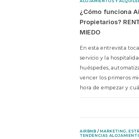
ALOJAMIENTOS Y ALQUIL
¿Cómo funciona Ai
Propietarios? RE
MIEDO
En esta entrevista to
servicio y la hospitali
huéspedes, automatiza
vencer los primeros mi
hora de empezar y cuál
COMENTARIOS DESACTIV
AIRBNB
/
MARKETING, EST
TENDENCIAS ALOJAMIENTO